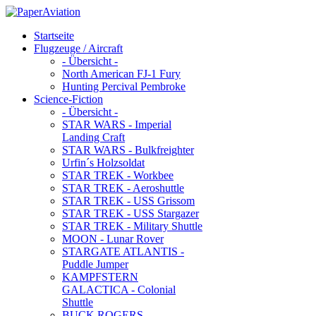
Startseite
Flugzeuge / Aircraft
- Übersicht -
North American FJ-1 Fury
Hunting Percival Pembroke
Science-Fiction
- Übersicht -
STAR WARS - Imperial
Landing Craft
STAR WARS - Bulkfreighter
Urfin´s Holzsoldat
STAR TREK - Workbee
STAR TREK - Aeroshuttle
STAR TREK - USS Grissom
STAR TREK - USS Stargazer
STAR TREK - Military Shuttle
MOON - Lunar Rover
STARGATE ATLANTIS -
Puddle Jumper
KAMPFSTERN
GALACTICA - Colonial
Shuttle
BUCK ROGERS -