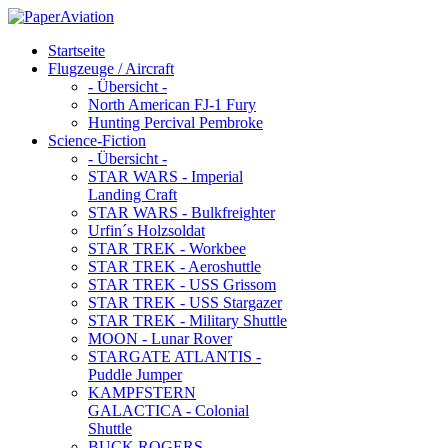
Startseite
Flugzeuge / Aircraft
- Übersicht -
North American FJ-1 Fury
Hunting Percival Pembroke
Science-Fiction
- Übersicht -
STAR WARS - Imperial
Landing Craft
STAR WARS - Bulkfreighter
Urfin´s Holzsoldat
STAR TREK - Workbee
STAR TREK - Aeroshuttle
STAR TREK - USS Grissom
STAR TREK - USS Stargazer
STAR TREK - Military Shuttle
MOON - Lunar Rover
STARGATE ATLANTIS -
Puddle Jumper
KAMPFSTERN
GALACTICA - Colonial
Shuttle
BUCK ROGERS -