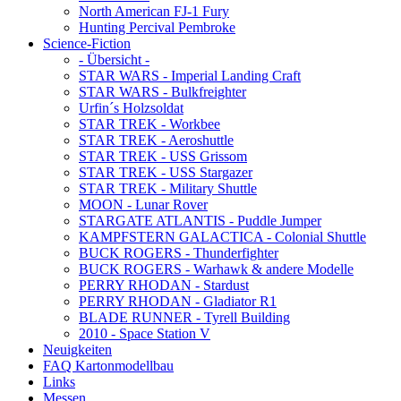
North American FJ-1 Fury
Hunting Percival Pembroke
Science-Fiction
- Übersicht -
STAR WARS - Imperial Landing Craft
STAR WARS - Bulkfreighter
Urfin´s Holzsoldat
STAR TREK - Workbee
STAR TREK - Aeroshuttle
STAR TREK - USS Grissom
STAR TREK - USS Stargazer
STAR TREK - Military Shuttle
MOON - Lunar Rover
STARGATE ATLANTIS - Puddle Jumper
KAMPFSTERN GALACTICA - Colonial Shuttle
BUCK ROGERS - Thunderfighter
BUCK ROGERS - Warhawk & andere Modelle
PERRY RHODAN - Stardust
PERRY RHODAN - Gladiator R1
BLADE RUNNER - Tyrell Building
2010 - Space Station V
Neuigkeiten
FAQ Kartonmodellbau
Links
Messen