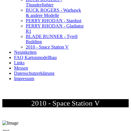
Thunderfighter
BUCK ROGERS - Warhawk
& andere Modelle
PERRY RHODAN - Stardust
PERRY RHODAN - Gladiator
R1
BLADE RUNNER - Tyrell
Building
2010 - Space Station V
Neuigkeiten
FAQ Kartonmodellbau
Links
Messen
Datenschutzerklärung
Impressum
2010 - Space Station V