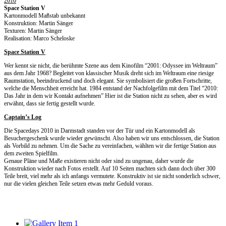
2010
Space Station V
Kartonmodell Maßstab unbekannt
Konstruktion: Martin Sänger
Texturen: Martin Sänger
Realisation: Marco Scheloske
Space Station V
Wer kennt sie nicht, die berühmte Szene aus dem Kinofilm “2001: Odyssee im Weltraum”
aus dem Jahr 1968? Begleitet von klassischer Musik dreht sich im Weltraum eine riesige
Raumstation, beeindruckend und doch elegant. Sie symbolisiert die großen Fortschritte,
welche die Menschheit erreicht hat. 1984 entstand der Nachfolgefilm mit dem Titel “2010:
Das Jahr in dem wir Kontakt aufnehmen” Hier ist die Station nicht zu sehen, aber es wird
erwähnt, dass sie fertig gestellt wurde.
Captain’s Log
Die Spacedays 2010 in Darmstadt standen vor der Tür und ein Kartonmodell als
Besuchergeschenk wurde wieder gewünscht. Also haben wir uns entschlossen, die Station
als Vorbild zu nehmen. Um die Sache zu vereinfachen, wählten wir die fertige Station aus
dem zweiten Spielfilm.
Genaue Pläne und Maße existieren nicht oder sind zu ungenau, daher wurde die
Konstruktion wieder nach Fotos erstellt. Auf 10 Seiten machten sich dann doch über 300
Teile breit, viel mehr als ich anfangs vermutete. Konstruktiv ist sie nicht sonderlich schwer,
nur die vielen gleichen Teile setzen etwas mehr Geduld voraus.