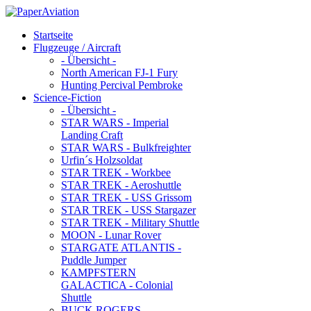
Startseite
Flugzeuge / Aircraft
- Übersicht -
North American FJ-1 Fury
Hunting Percival Pembroke
Science-Fiction
- Übersicht -
STAR WARS - Imperial
Landing Craft
STAR WARS - Bulkfreighter
Urfin´s Holzsoldat
STAR TREK - Workbee
STAR TREK - Aeroshuttle
STAR TREK - USS Grissom
STAR TREK - USS Stargazer
STAR TREK - Military Shuttle
MOON - Lunar Rover
STARGATE ATLANTIS -
Puddle Jumper
KAMPFSTERN
GALACTICA - Colonial
Shuttle
BUCK ROGERS -