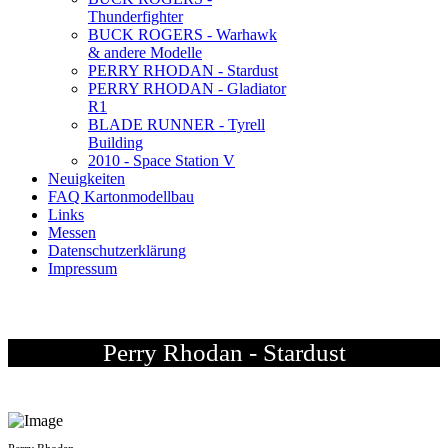
Thunderfighter
BUCK ROGERS - Warhawk
& andere Modelle
PERRY RHODAN - Stardust
PERRY RHODAN - Gladiator
R1
BLADE RUNNER - Tyrell
Building
2010 - Space Station V
Neuigkeiten
FAQ Kartonmodellbau
Links
Messen
Datenschutzerklärung
Impressum
Perry Rhodan - Stardust