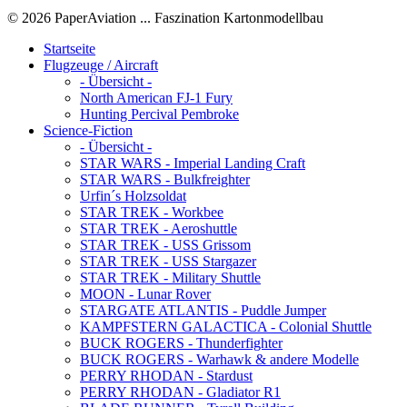
© 2026 PaperAviation ... Faszination Kartonmodellbau
Startseite
Flugzeuge / Aircraft
- Übersicht -
North American FJ-1 Fury
Hunting Percival Pembroke
Science-Fiction
- Übersicht -
STAR WARS - Imperial Landing Craft
STAR WARS - Bulkfreighter
Urfin´s Holzsoldat
STAR TREK - Workbee
STAR TREK - Aeroshuttle
STAR TREK - USS Grissom
STAR TREK - USS Stargazer
STAR TREK - Military Shuttle
MOON - Lunar Rover
STARGATE ATLANTIS - Puddle Jumper
KAMPFSTERN GALACTICA - Colonial Shuttle
BUCK ROGERS - Thunderfighter
BUCK ROGERS - Warhawk & andere Modelle
PERRY RHODAN - Stardust
PERRY RHODAN - Gladiator R1