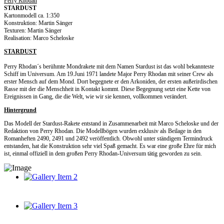
Perry Rhodan
STARDUST
Kartonmodell ca. 1:350
Konstruktion: Martin Sänger
Texturen: Martin Sänger
Realisation: Marco Scheloske
STARDUST
Perry Rhodan´s berühmte Mondrakete mit dem Namen Stardust ist das wohl bekannteste
Schiff im Universum. Am 19.Juni 1971 landete Major Perry Rhodan mit seiner Crew als
erster Mensch auf dem Mond. Dort begegnete er den Arkoniden, der ersten außerirdischen
Rasse mit der die Menschheit in Kontakt kommt. Diese Begegnung setzt eine Kette von
Ereignissen in Gang, die die Welt, wie wir sie kennen, vollkommen verändert.
Hintergrund
Das Modell der Stardust-Rakete entstand in Zusammenarbeit mit Marco Scheloske und der
Redaktion von Perry Rhodan. Die Modellbögen wurden exklusiv als Beilage in den
Romanheften 2490, 2491 und 2492 veröffentlich. Obwohl unter ständigem Termindruck
entstanden, hat die Konstruktion sehr viel Spaß gemacht. Es war eine große Ehre für mich
ist, einmal offiziell in dem großen Perry Rhodan-Universum tätig geworden zu sein.